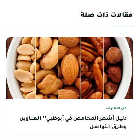
مقالات ذات صلة
عن الامارات
دليل أشهر المحامص في أبوظبي’’ العناوين
وطرق التواصل