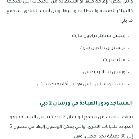
والتي يمكن الإقامة فيها أو الاستفادة من الخدمات التي تقدمها
كالمراكز الصحية والمطاعم وغيرها، ومن أقرب الفنادق للمجمع
ما يلي:
إيبيس ستايلز دراجون مارت
بريميير إن دراجون مارت
ميليا ديزرت
ورسان ستار ريزيدنس
بيست ويسترن بلس هوتيل أكاديميك سيتي
المساجد ودور العبادة في ورسان 2 دبي
يتواجد بالقرب من مجمع الورسان 2 عدد كبير من المساجد ودور
العبادة للديانات الأخرى، والتي يمكن الوصول إليها في غضون 5
إلى 30 دقيقة بحد أقصى، وهي: