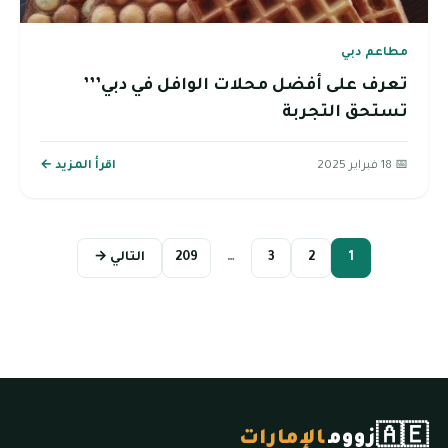
مطاعم دبي
تعرف على أفضل محلات الوافل في دبي’’’
تستحق التجربة
📅 18 فبراير 2025
اقرأ المزيد ←
1
2
3
…
209
التالي →
🇦🇪
زووم
الإمارات