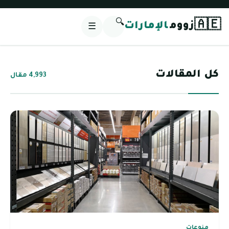
🔍
🇦🇪
زووم
الإمارات
☰
كل المقالات
4,993 مقال
منوعات