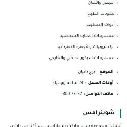
البيض والألبان
مكونات الطبخ
أدوات التنظيف
مستلزمات العناية الشخصية
الإلكترونيات والأجهزة الكهربائية
مستلزمات الديكور الداخلي والخارجي
الموقع
: برج بانيان
أوقات العمل
: 24 ساعة (يوميًا)
هاتف التواصل:
73232 800.
شويترامس
أنشئت مجموعة سوبر ماركت شويارامس منذ أكثر من ثلاثين