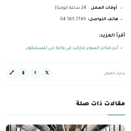
أوقات العمل
: 24 ساعة (يوميًا)
هاتف التواصل:
7749 565 04
أقرأ المزيد:
أبرز متاجر السوبر ماركت في واحة دبي للسيليكون
🔗
📱
f
𝕏
شارك المقال:
مقالات ذات صلة