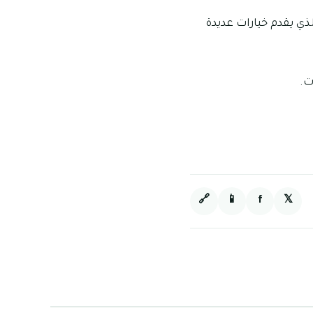
ذي يقدم خيارات عديدة
ت.
🔗
📱
f
𝕏