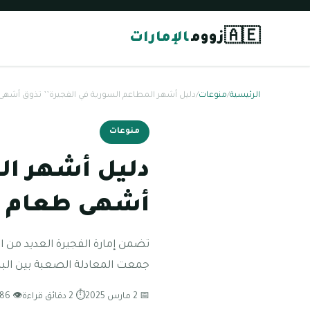
🇦🇪
زووم
الإمارات
الرئيسية
/
منوعات
/
دليل أشهر المطاعم السورية في الفجيرة’’ تذوق أشه
منوعات
دليل أشهر ال
أشهى طعام 
تضمن إمارة الفجيرة العديد من ا
جمعت المعادلة الصعبة بين ال
📅 2 مارس 2025
⏱ 2 دقائق قراءة
👁 386 مشاهدة