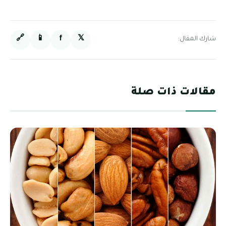
🔗
📱
f
𝕏
شارك المقال:
مقالات ذات صلة