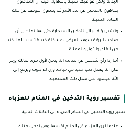
البداية ولكن عواقبها سيئة بالنهاية، حيث أن المدخنون
يتباهون بالتدخين في بدء الأمر ثم يتمنون التوقف عن تلك
العادة السيئة.
وتشير رؤية الرائي لتدخين السيجارة حتى نهايتها على أن
صاحب الرؤية سوف يتعرض لمشكلة كبيرة تسبب له الكثير
من القلق والتوتر والمعناة.
أما إذا رأي شخص في منامه انه يدخن لأول مرة، فذلك يرمز
على انه يفعل ذنب جديد في حياته، وإن لم يتوب ويرجع إلى
الله فيتعود على فعل تلك المعصية.
تفسير رؤية التدخين في المنام للعزباء
تشير رؤية التدخين في المنام العزباء إلى الدلالات التالية:
عندما ترى العزباء في المنام نفسها وهي تدخن، فتلك