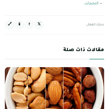
البحيرات
.
🔗
📱
f
𝕏
شارك المقال:
مقالات ذات صلة