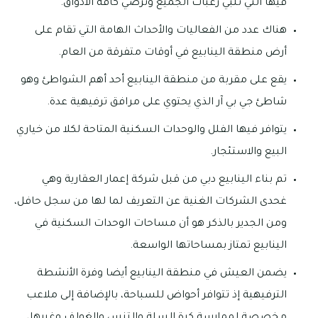
فيها التي تلبي رغبات الجميع وترضي كافة الأذواق.
هناك عدد من الفعاليات والأحداث الهامة التي تقام على
أرض منطقة الينابيع في أوقات متفرقة من العام.
يقع على مقربة من منطقة الينابيع أحد أهم الشواطئ وهو
شاطئ جي بي آر الذي يحتوي على مرافق ترفيهية عدة.
يتوافر فيها الفلل والوحدات السكنية المتاحة لكلا من خياري
البيع والاستئجار.
تم بناء الينابيع دبي من قبل شركة إعمار العقارية وهي
غحدى الشركات الغنية عن التعريف لما لها من سجل حافل،
ومن الجدير بالذكر هو أن مساحات الوحدات السكنية في
الينابيع تمتاز بمساحاتها الواسعة.
يضمن العيش في منطقة الينابيع أيضا وفرة الأنشطة
الترفيهية إذ تتوافر أحواض للسباحة، بالإضافة إلى ملاعب
مخصصة لممارسة كرة السلة والتنس والغولف وغيرها،