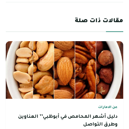
مقالات ذات صلة
عن الامارات
دليل أشهر المحامص في أبوظبي’’ العناوين
وطرق التواصل