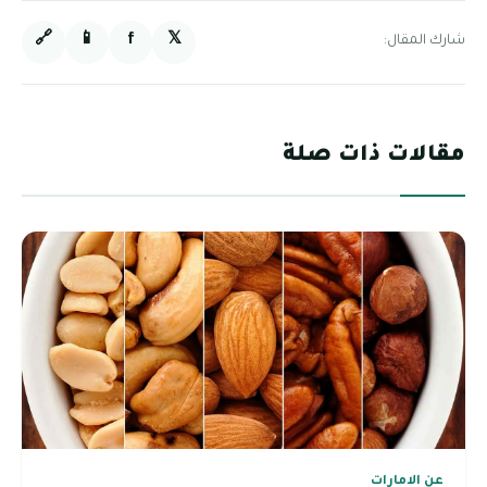
🔗
📱
f
𝕏
شارك المقال:
مقالات ذات صلة
عن الامارات