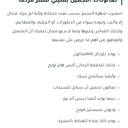
صالونات التجميل بسيتي سنتر مردف
انتشرت شهرة السنتر بسبب تعدد خدماته ولأنه لم يترك مجال
إلا وأثبت وجوده سواء في الديكورات، أو الترفيه، والمطاعم،
وكذلك المتاجر، وغيرها وبما لا يدعو مجال للشك أن التجميل
والعطور من أهم ما حرص على تقديمه.
يوجد للرجال ١٨٤٧صالون.
كذلك للحلاقة الرجالي أكس هاير لونج.
وأيضا ستايلنج شيك.
صالون تجميل أن ستايل للسيدات.
بينما يوجد أيضا تيبس أند توز.
وبيوتي سيسترز لاونج.
يوجد كايا عيادة للعناية بالبشرة.