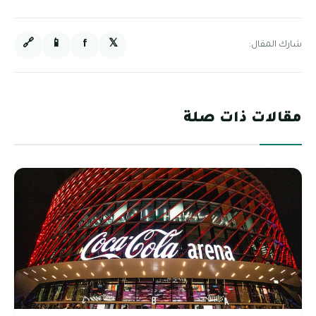
🔗
📱
f
𝕏
شارك المقال:
مقالات ذات صلة