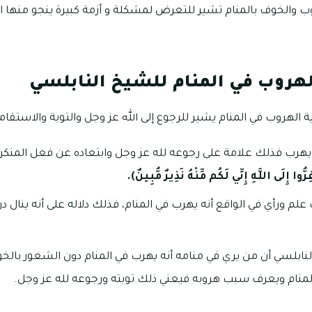
 والخوف بالمنام تشير للتعرض لمشكلة و أزمة كبيرة ينجو منها الرا
لهروب في المنام للشيخ النابلسي
 الهروب في المنام يشير للرجوع إلى الله عز وجل والتوبة والاستقام
يهرب فذلك علامة على رجوعه لله عز وجل وابتعاده عن فعل المنكرا
ُّوا إِلَى اللَّهِ إِنِّي لَكُم مِّنْهُ نَذِيرٌ مُّبِينٌ).
 علم ورأي في الواقع أنه يهرب في المنام، فذلك دلاله على أنه ينال
نابلسي أن من يري في منامه أنه يهرب في المنام دون الشعور بالخو
لمنام ويعرف سبب هروبه فيعني ذلك توبته ورجوعه لله عز وجل.