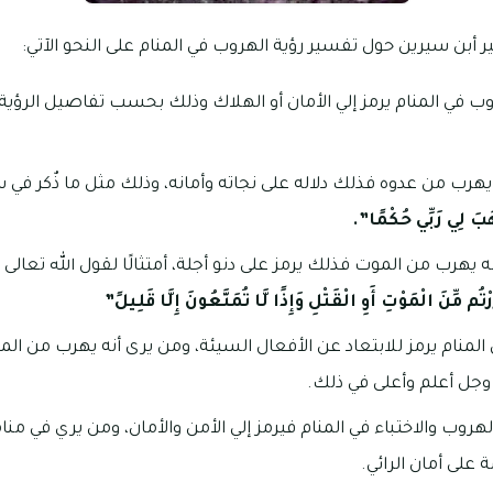
 أبن سيرين حول تفسير رؤية الهروب في المنام على النحو الآتي:
ب في المنام يرمز إلي الأمان أو الهلاك وذلك بحسب تفاصيل الرؤية 
يهرب من عدوه فذلك دلاله على نجاته وأمانه، وذلك مثل ما ذٌكر في
هَبَ لِي رَبِّي حُكْمًا”.
ه يهرب من الموت فذلك يرمز على دنو أجلة، أمتثالًا لقول الله تعال
تُم مِّنَ الْمَوْتِ أَوِ الْقَتْلِ وَإِذًا لَّا تُمَتَّعُونَ إِلَّا قَلِيلً”
لمنام يرمز للابتعاد عن الأفعال السيئة، ومن يرى أنه يهرب من الم
ز وجل أعلم وأعلى في ذلك.
روب والاختباء في المنام فيرمز إلي الأمن والأمان، ومن يري في منا
 على أمان الرائي.