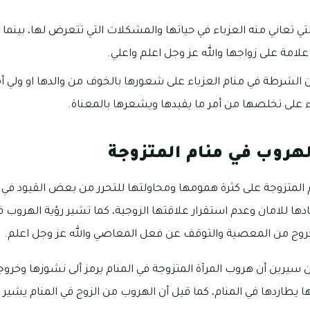
تي تعاني منه العزباء في حياتها والمشكلات التي تتعرض لها، بينما رؤ
لامة على زواجها والله عز وجل اعلم واعلي.
 الشرطة في منام العزباء على شعورها بالخوف من والدها او ولي أم
 على تخلصها من أمر ما يقيدها ويشعرها بالمعناة.
لهروب في منام المتزوجة
 المتزوجة على كثرة همومها ومحاولتها للتحرر من بعض القيود في ح
دها للامان وعدم استقرار علاقتها الزوجية، كما تشير رؤية الهروب 
لخروج من المعصية والتوقف عن فعل المعاصي والله عز وجل اعلم.
 سيرين أن هروب المرآة المتزوجة في المنام يرمز ألى نشوزها وخر
 يطاردها في المنام، كما قيل أن الهروب من الزوج في المنام يشي