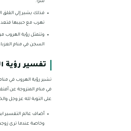
سرًا.
فذلك يشير إلي القلق ال
تهرب مع حبيبها فتعد ع
وتتمثل رؤية الهروب من
السجن في منام العزباء
تفسير رؤية ا
تشير رؤية الهروب في منام
في منام المتزوجة عن أفتقا
على التوبة لله عز وجل وا
أضاف عالم التفسير ابن
وخاصة عندما ترى زوجها