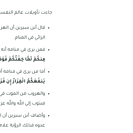
جاءت تأويلات عالم التفسير
قال أبن سيرين أن الهرو
الرائي في المنام.
فمن يرى في منامه أنه 
مِنكُمْ لَمَّا خِفْتُكُمْ فَوَ
أما من يرى في منامه أن
يَنفَعَكُمُ الْفِرَارُ إِن فَرَرْ
والهروب من الموت في ا
فيتوب إلي الله والله ع
وأضاف أبن سيرين أن اله
عدوه فذلك الرؤية علامة