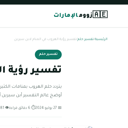
🇦🇪
زووم
الإمارات
الرئيسية
/
تفسير حلم
/
تفسير رؤية الهروب في المنام لابن سيرين
تفسير حلم
تفسير رؤية ا
يتردد حلم الهروب بمنامات الكثي
أوضح عالم التفسير أبن سيرين أ
📅 27 يوليو 2024
⏱ 6 دقائق قراءة
👁 8,481 مشاهدة