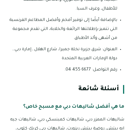
البدنية، والملاعب، والجاكوزي، والأماكن المخصصة
للأطفال، وغرف السبا.
بالإضافة أيضًا إلى توفير أفخم وأفضل المطاعم الفرنسية
التي تتميز بإطلالتها الرائعة والخلابة، التي تقدم مجموعة
من أشهى وألذ الأطباق.
العنوان: شرق جزيرة نخلة جميرا، شارع الهلال ـ إمارة دبي ـ
دولة الإمارات العربية المتحدة
رقم التواصل: 6677 455 04.
أسئلة شائعة
ما هي أفضل شاليهات دبي مع مسبح خاص؟
شاليهات الممزر دبي، شاليهات كمبنسكي دبي، شاليهات جيه
ايه بيتش، روضة بيتش ريزورت، شاليهات دبي كريك كلوب،