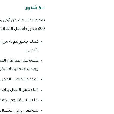
٨٠٠ فلاور
بمواصلة البحث عن أرقى و
800 فلاور كأفضل المحلات الموجودة.
كذلك يتميز بكونه من أك
الألوان.
علاوة على هذا فأن ال
يوجد بداخلها باقات تك
الموقع الخاص بالمحل هو
كما يعمل المحل بداية من يوم السب
أما بالنسبة ليوم الجمعة فأن العمل يبد
للتواصل يرجى الاتصال على رقم ٠٠٣٥٦٩٣٧