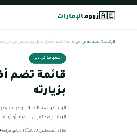
🇦🇪
زووم
الإمارات
الرئيسية
/
السياحة في دبي
/
قائمة تضم أفضل محل ورد رخيص في دبي ينصح
السياحة في دبي
قائمة تضم أ
بزيارته
الورد هو لغة الأحباب وهو مصدر 
الرجل بإهدائه إلى الزوجة أو أي امر
📅 31 أغسطس 2023
⏱ 1 دقائق قراءة
👁 18