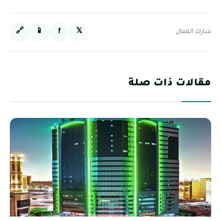
🔗
📱
f
𝕏
شارك المقال:
مقالات ذات صلة