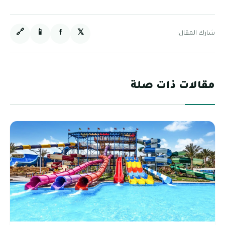
🔗
📱
f
𝕏
شارك المقال:
مقالات ذات صلة