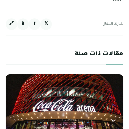
🔗
📱
f
𝕏
شارك المقال:
مقالات ذات صلة