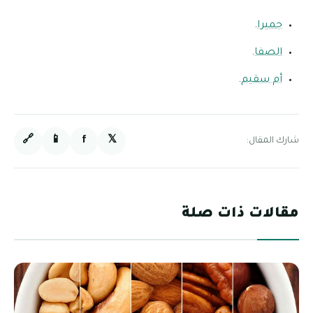
جميرا
.
الصفا
.
أم سقيم
.
🔗
📱
f
𝕏
شارك المقال:
مقالات ذات صلة