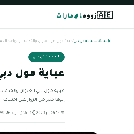
🇦🇪
زووم
الإمارات
الرئيسية
/
السياحة في دبي
/
عباية مول دبي العنوان والخدمات ومواعيد العم
السياحة في دبي
عباية مول دب
عباية مول دبي العنوان والخدما
إليها كثير من الزوار على اختلاف
📅 12 أكتوبر 2023
⏱ 1 دقائق قراءة
👁 99 مشاهدة