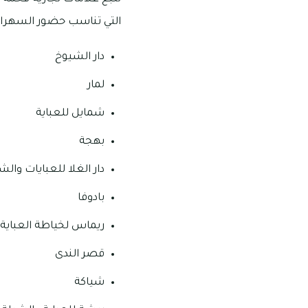
التي تناسب حضور السهرات و
دار الشيوخ
لمار
شمايل للعباية
بهجة
دار الغلا للعبايات وال
بادوفا
ريماس لخياطة العباية
قصر الندى
شياكة