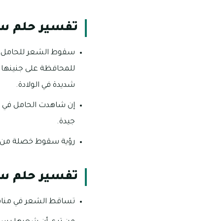
تفسير حلم س
سقوط الشعر للحامل إش
للمحافظة على جنينها ب
شديدة في الولادة.
إن شاهدت الحامل في م
جيدة.
رؤية سقوط خصلة من شع
تفسير حلم س
تساقط الشعر في منام ا