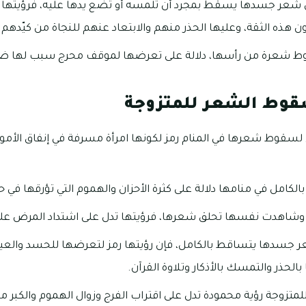
ن شعر جسدها يسقط بمجرد أن تلمسه أو تضع يدها عليه، فرؤيتها ت
ذه الثقة، وعليها الحذر منهم والابتعاد عنهم للنجاة من كيّدهم.
 شعرة من رأسها، دلالة على تعرضها لموقف محرج سبب لها ضيقًا
قوط الشعر للمتزوجة
لسقوط شعرها في المنام رمز لكونها امرأة مسرفة في إنفاق الأموال،
امل في منامها دلالة على كثرة الأحزان والهموم التي تؤرقها في حي
 وشاهدت نفسها تحلق شعرها، فرؤيتها تدل على اشتداد المرض عليه
ر جسدها يتساقط بالكامل، فإن رؤيتها رمز لتعرضها للحسد والع
الحذر والتمسك بالأذكار وتلاوة القرآن.
زوجة رؤية محمودة تدل على اقتراب الفرج وزوال الهموم والكبر من