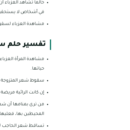
حالما تشاهد العزباء أ
في أشخاص لا يستحقون ه
مشاهدة العزباء لسقوط
تفسير حلم س
مشاهدة المرأة العزباء 
حياتها.
سقوط شعر المتزوجة بالك
إن كانت الرائية مريضة
من ترى بمنامها أن شع
المحيطين بها، فعليها ب
تساقط شعر الحاجب للمت