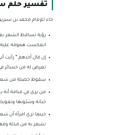
تفسير حلم س
جاء للإمام محمد بن سيرين 
رؤية تساقط الشعر بغزا
انعكست همومه عليه 
إن قال أحدهم ” رأيت أ
تعرض له من خسائر في 
سقوط خصلة من شعر الر
من يرى في منامه أنه ي
حياته وشئونها وتعويض
حينما ترى امرأة أن شعر
تشعر به من مذلة ومها