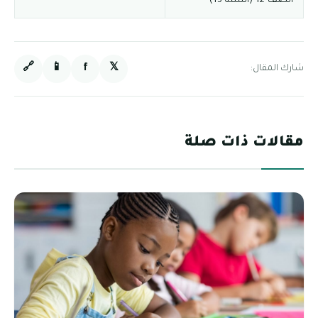
الصف 12 (السنة 13)
🔗
📱
f
𝕏
شارك المقال:
مقالات ذات صلة