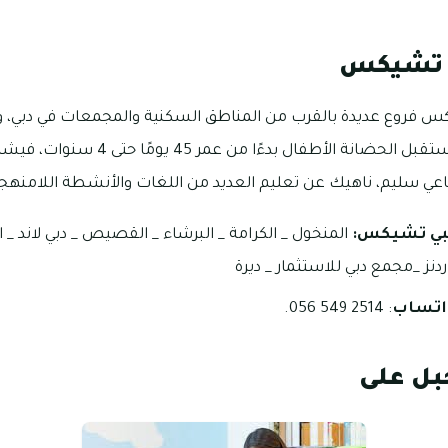
 تشيكس
فروع عديدة بالقرب من المناطق السكنية والمجمعات في دبي، 
الحضانات في دبي مارينا، تستقبل الحضانة الأط
عي سليم، ناهيك عن تعليم العديد من اللغات والأنشطة اللامنهج
شبي تشيكس:
المنخول _ الكرامة _ البرشاء _ القصيص _ دبي لاند _ ال
نز _مجمع دبي للاستثمار _ ديرة
واتساب
: 2514 549 056.
بل على