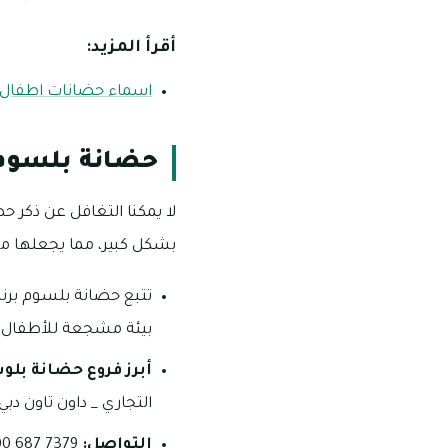
أقرأ المزيد:
اسماء حضانات اطفال في
حضانة بلسوم
لا يمكنا التغافل عن ذكر ح
بشكل كبير، مما يجعلها مكان
بيئة مشجعة للأطفال.
أبرز فروع حضانة بلو
التجاري _ داون تاون دبي 
التواصل:
7379 687 800.