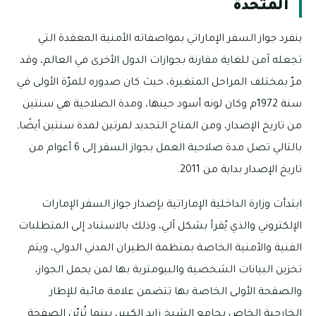
المتحدة
ينفرد جواز السفر الإماراتي بمواصفاته الأمنية المعقدة التي
تجعله آمن للغاية مقارنة بجوازات الدول الأخرى في العالم، وقد
مرّ بمختلف المراحل المتغيرة، حيث كان صدوره للمرّة الأولى في
سنة 1972م وكان لونه أسود حينها، ومدة الصلاحية هي سنتين
من تاريخ الإصدار، ومن المتاح التجديد لمرتين لمدة سنتين أيضًاـ
بالتالي تصل مدة صلاحية العمل بجواز السفر إلى 6 أعوام من
تاريخ الإصدار بداية من 2011.
ابتدأت وزارة الداخلية الإماراتية بإصدار جواز السفر الإمارات
الإلكتروني والذي يُقرأ بشكل آلي، وذلك بالاستناد إلى المتطلبات
الفنية والأمنية الخاصة بمنظمة الطيران المدني الدولي، ويتم
تخزين البيانات الشخصية والبيومترية بها لمن يحمل الجواز،
والصفحة الأولى الخاصة بها تتضمن علامة مائية للإطار
الخارجية الخاص بجامع الشيخ زايد الكبير، بينما تُزيّن الصفحة