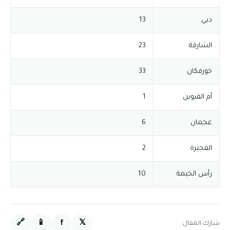
دبي
13
الشارقة
23
خورفكان
33
أم القيوين
1
عجمان
6
الفجيرة
2
رأس الخيمة
10
🔗
📱
f
𝕏
شارك المقال: