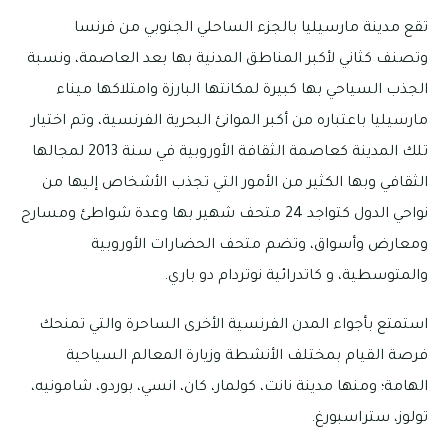
تقع مدينة مارسيليا بالجزء الساحلي الجنوبي من فرنسا
وتصنف كثاني لأكبر المناطق المدنية بها بعد العاصمة، ونسبة
الجذب السياحي بها كبيرة لمكانتها البارزة وامتلاكها ميناء
مارسيليا باعتباره من أكبر الموانئ البحرية الفرنسية، وتم اختيار
تلك المدينة كعاصمة الثقافة الأوروبية في سنة 2013 لمجالها
الثقافي وبها الكثير من الأمور التي تجذب الأشخاص إليها من
نواحي الدول كتواجد 24 متحف شهير بها وعدة شواطئ ومسارح
ومعارض وأسواق، وتضم متحف الحضارات الأوروبية
والمتوسطية، و كاتدرائية نوتردام دو باري.
استمتع بأجواء المدن الفرنسية الأخرى الساحرة والتي تمنحك
فرصة القيام بمختلف الأنشطة وزيارة المعالم السياحية
الهامة؛ ومنها مدينة نانت، كولمار، كان، انسي، بوردو، شامونيه،
تولوز، ستراسبورغ.