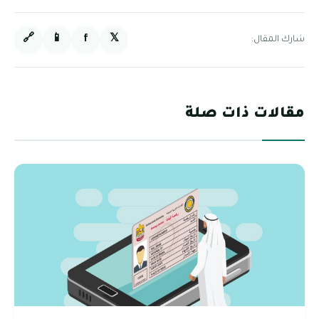
🔗
📱
f
𝕏
شارك المقال:
مقالات ذات صلة