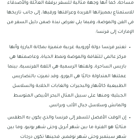
مساحةً، كما أنها وجهة مثالية للسفر برفقة العائلة والأصدقاء
للاستمتاع بمميزاتها الفريدة وعراقتها ورقيها، إلى جانب تاريخها
في الفن والموضة، وفيما يلي نعرض نبذة ضمن دليل السفر من
الإمارات إلى فرنسا:
تعتبر فرنسا دولة أوروبية غربية متميزة بمكانة البارزة وأنها
مركز عالمي للثقافة والموضة ونمط الحياة، وعاصمتها هي
باريس الساحرة، ولغتها الرسمية هي اللغة الفرنسية، بينما
عملتها المتداولة حاليًا هي اليورو، وقد تميزت بالتضاريس
الطبيعية كالأنهار والبحيرات والغابات الخلابة والسلاسل
الجبلية؛ ومنها على سبيل المثال البحر الأبيض المتوسط
والمانش وسلاسل جبال الألب وبرانس.
إن الوقت الأفضل للسفر إلى فرنسا والذي يكون به الطقس
مثاليًا هو الفترة ما بين شهر أبريل وحتى شهر يونيو، وما بين
شهر سبتمبر وحتى شهر نوفمبر، فحينها تكون درجات