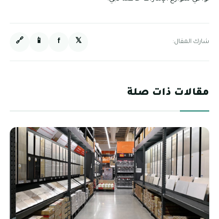
🔗
📱
f
𝕏
شارك المقال:
مقالات ذات صلة