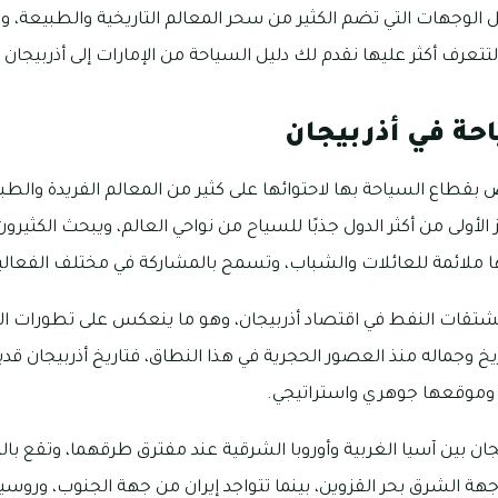
الوجهات التي تضم الكثير من سحر المعالم التاريخية والطبيعة، وي
تعرف أكثر عليها نقدم لك دليل السياحة من الإمارات إلى أذربيجان ف
حة في أذربيجان
قطاع السياحة بها لاحتوائها على كثير من المعالم الفريدة والطبيعة
الأولى من أكثر الدول جذبًا للسياح من نواحي العالم، ويبحث الكثير
ونها ملائمة للعائلات والشباب، وتسمح بالمشاركة في مختلف الفعال
مشتقات النفط في اقتصاد أذربيجان، وهو ما ينعكس على تطورات العم
اريخ وجماله منذ العصور الحجرية في هذا النطاق، فتاريخ أذربيجان قد
 وموقعها جوهري واستراتيجي.
ان بين آسيا الغربية وأوروبا الشرقية عند مفترق طرقهما، وتقع بالتح
جهة الشرق بحر القزوين، بينما تتواجد إيران من جهة الجنوب، وروس