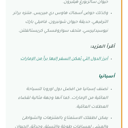
حيوان سالزبورغ هيلبرون.
وكذلك حوض أسماك هاوس دي ميريس، متنزه براتر
الترفيهي، حديقة حيوان شونبرون، فاميلي بارك
نيوسيدليرسي، متحف سواروفسكي كريستالفلتن.
أقرأ المزيد:
أبرز الدول التي يُمكن السفر إليها براً من الإمارات
أسبانيا
تصنف إسبانيا من افضل دول اوروبا للسياحة
العائلية من الإمارات، كما أنها وجهة مثالية لقضاء
العطلات العائلية.
يمكن لطفلك الاستمتاع بالمتنزهات والشواطئ
والمشي لمسافات طويلة والتسلق وحدائق الحيوان