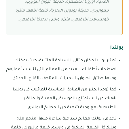
المائية، أوروبا المصغرة، حديقة حيوان أنتويرب،
بيليوايردي، حديقة بودوين البحرية، قلعة التهم، متنزه
بلوبسالاند الترفيهي، متنزه واليبي بلجيكا الترفيهي.
بولندا
تعتبر بولندا مكان مثالي للسياحة العائلية، حيث يمكنك
اصطحاب أطفالك للعديد من المعالم التي تناسب أعمارهم
ومنها حدائق الحيوان، البحيرات، المتاحف، القلاع، الحدائق.
كما توجد الكثير من الفنادق المناسبة للعائلات في بولندا
ناهيك عن الاستمتاع بالموسيقى المميزة والمناظر
الطبيعية، مع وجبة شهية من المطبخ البولندي.
تجد في بولندا معالم سياحية ساحرة منها منجم ملح
ويليكزكا، القلعة الملكية في وارسو، قلعة مالبورك، قلعة