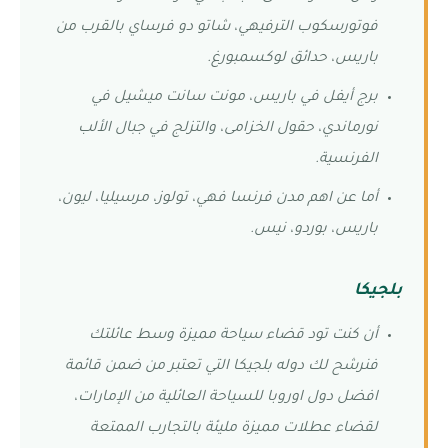
فوتورسكوب الترفيهي، شاتو دو فرساي بالقرب من
باريس، حدائق لوكسمبورغ.
برج أيفل في باريس، مونت سانت ميشيل في
نورماندي، حقول الخزامى، والتزلج في جبال الألب
الفرنسية.
أما عن اهم مدن فرنسا فهي، تولوز، مرسيليا، ليون،
باريس، بوردو، نيس.
بلجيكا
أن كنت تود قضاء سياحة مميزة وسط عائلتك
فنرشح لك دوله بلجيكا التي تعتبر من ضمن قائمة
افضل دول اوروبا للسياحة العائلية من الإمارات،
لقضاء عطلات مميزة مليئة بالتجارب الممتعة