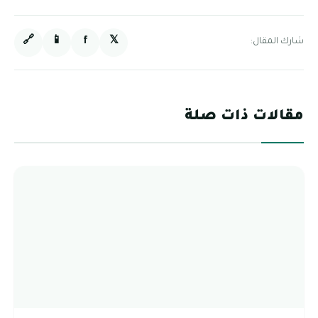
🔗
📱
f
𝕏
شارك المقال:
مقالات ذات صلة