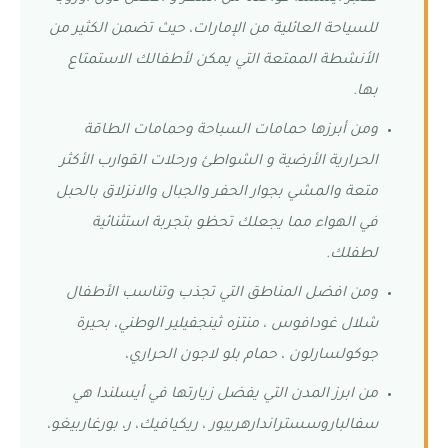
للسياحة العائلية من الإمارات، حيث تضمن الكثير من
الأنشطة الممتعة التي يمكن لأطفالك الاستمتاع
بها.
ومن أبرزها حمامات السباحة وحمامات الطاقة
الحرارية الأرضية و الشواطئ ورحلات القوارب الأكثر
متعة والمشي بجوار الحفر والجبال والانزلاق بالحبل
في الهواء مما يجعلك تحظو بتجربة استثنائية
لطفلك.
ومن افضل المناطق التي تجذب وتناسب الأطفال
شلال غودافوس ، منتزه ثينجفيلير الوطني، بحيرة
جوكولسارلون ، حمام بلو لاجون الحراري،
من ابرز المدن التي يفضل زيارتها في أيسلندا هي
سفالباروسستراندارهريبور ، ريكيافيك، ر، بورغاربيغو،