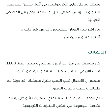
وكذلك شاطئ فاي، الأكروبوليس في أثينا، سيفن سبرينغز،
البيلوبونيز، رودس، مقهى ليتل نوك المستوحى من القصص
الخيالية.
من اهم مدن اليونان ميكونوس، كورفو، هيراكليون،
أثينا، ناكسوس، رودس.
الدنمارك
هل سمعت من قبل عن أرض الفايكنج ومبدعي لعبة LEGO،
فانت الآن في الدنمارك، حيث المتعة والترفيه والأثارة.
فنعلم أن الأطفال تحب اللعب كثيرًا، فيمكنك أخذ جولة مع
طفلك واللعب بألعاب الليغو.
لم يتوقف الأمر عند ذلك، فتتمتع الدنمارك بشواطئ رملية
نظيفة، مجموعة من أفضل المتنزهات الترفيهية.