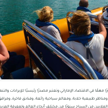
 مهمًا في الاقتصاد الإماراتي وتعتبر مصدرًا رئيسيًا للإيرادات والتنم
، ومناظر طبيعية خلابة، ومعالم سياحية رائعة، وفنادق فاخرة، ومرافق
لملايين من السياح سنويًا من مختلف أنحاء العالم ولمعرفة المزي