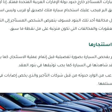
رات المستأجر خارج حدود دولة الإمارات العربية المتحدة فمثلا، إذا 
 البر فيجب عليك استخدام سيارة ملك لصديق أو قريب وليس است
ي حال مخالفة أحد تلك البنود فسوف يتعرض الشخص المستأجر إلى 
العقوبات والمخالفات التي تكون مترتبة على مل نقطة ما سبق.
ستئجارها
بفحص السيارة بصورة تفصيلية قبل إتمام عملية الاستئجار، كما يج
قد شاهدتها في السيارة كما يجب توثيقها في بنود العقد.
عب من الوارد حدوثه من قبل شركات التأجير والذي يخص إصابات في
ستلمها.