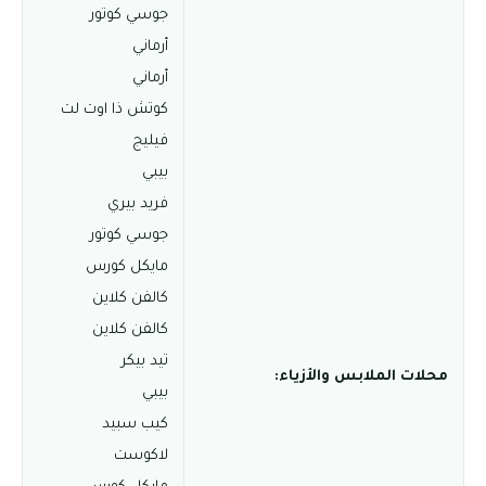
جوسي كوتور
أرماني
أرماني
كوتش ذا اوت لت
فيليج
بيبي
فريد بيري
جوسي كوتور
مايكل كورس
كالفن كلاين
كالفن كلاين
تيد بيكر
محلات الملابس والأزياء:
بيبي
كيب سبيد
لاكوست