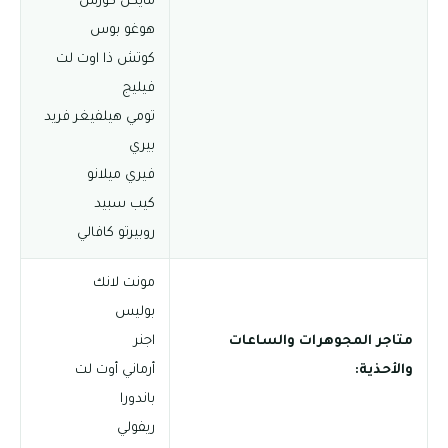
مايكل كورس
هوغو بوس
كوتش ذا اوت لت
فيليج
تومي هيلفيغر فريد
بيري
فيري ميلانو
كيب سبيد
روبيرتو كافالي
مونت لانك
بوليس
متاجر المجوهرات والساعات
اجنر
والأحذية:
أرماني أوت لت
باندورا
ريفولي