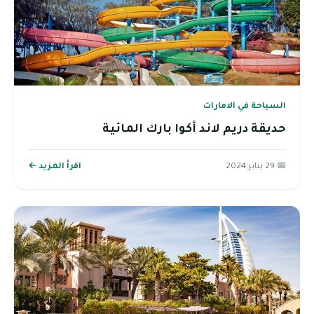
السياحة في الامارات
حديقة دريم لاند أكوا بارك المائية
📅 29 يناير 2024
اقرأ المزيد ←