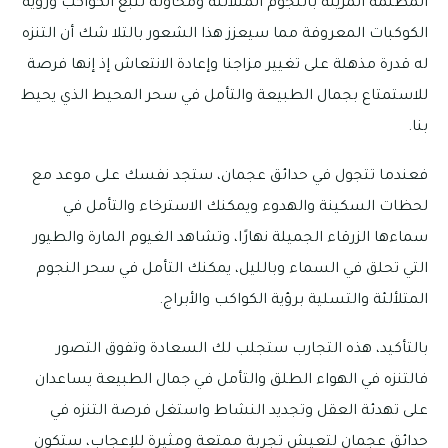
المظلمة المزينة بالنجوم المتلألئة ومحاولة تتبع الكواكب ورؤية
الكوكبات المعروفة مما سيعزز هذا الشعور بالتلا شك أن التنزه
له قدرة مذهلة على تغيير مزاجنا وإعادة الانتعاش إذ إنها فرصة
للاستمتاع بجمال الطبيعة والتأمل في سحر المحيط الذي يحيط
بنا.
فعندما تتجول في حدائق عجمان، ستجد نفسك على موعد مع
لحظات السكينة والهدوء ويمكنك الاسترخاء والتأمل في
سماءها الزرقاء الجميلة نهارًا، وتشاهد الغيوم المارة والطيور
التي تحلق في السماء وبالليل، يمكنك التأمل في سحر النجوم
المتلألئة والتسلية برؤية الكواكب والأبراج.
بالتأكيد، هذه التجارب ستجلب لك السعادة وتفوق التصور
فالتنزه في الهواء الطلق والتأمل في جمال الطبيعة يساعدان
على تهدئة العقل وتجديد النشاط واستغل فرصة التنزه في
حدائق عجمان لتعيش تجربة ممتعة ومثيرة للإعجاب، ستكون