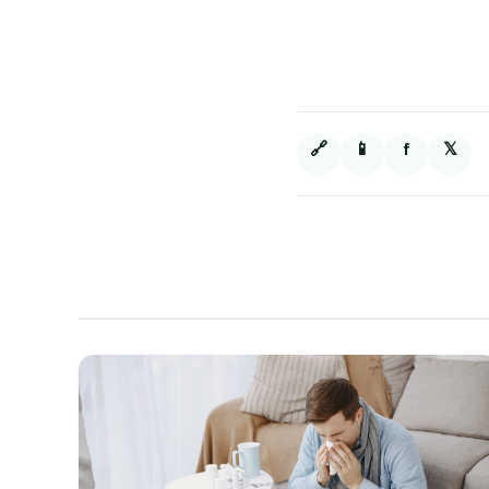
🔗
📱
f
𝕏