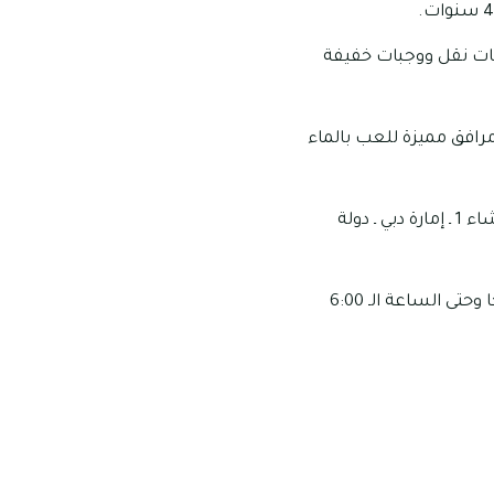
ية وخدمات نقل ووجبات خفيفة
رافق مميزة للعب بالماء
العنوان الخاص بهذه الحضانة: مكتب 6، الطابق الأرضي، بناية اريديوم، شارع أم سقيم، البرشاء 1 ـ إمارة دبي ـ دولة
مواعيد العمل الخاصة بهذه الحضانة: تبدأ ساعات عمل الحضانة من الساعة الـ 7:30 صباحًا وحتى الساعة الـ 6:00