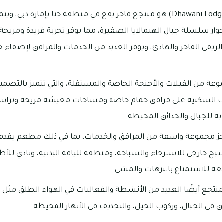
منتجع دماني لودجز (Dhawani Lodges) هو منتجع فاخر يقع في منطقة حتا بإمار
وار سلسلة جبال الهيمالايا الصغيرة، مما يوفر تجربة فريدة ومريحة ل
لريفي الفاخر والهادئ، ويوفر العديد من الخدمات والمرافق لإضفاء 
عة من الفيلات والأجنحة الخاصة والمستقلة، والتي تتميز بالتصم
دات السكنية على مرافق حمام خاصة ومساحات معيشة مريحة وترا
بة للجبال والحدائق المحيطة.
جز مجموعة واسعة من المرافق والخدمات، بما في ذلك مطعم يقدم ا
ح خارجي للاسترخاء والسباحة، ومنطقة للياقة البدنية، ونادي للأ
 للاستمتاع بالنزهات والمشي.
منتجع أيضًا العديد من الأنشطة والفعاليات في الهواء الطلق مثل ر
في الجبال، وركوب الخيل، والتجديف في الأنهار المحيطة.