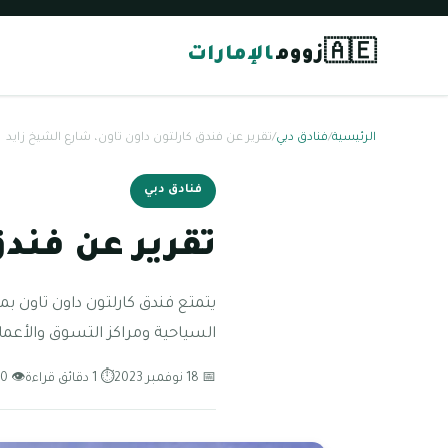
🇦🇪
زووم
الإمارات
الرئيسية
/
فنادق دبي
/
تقرير عن فندق كارلتون داون تاون، شارع الشيخ زايد
فنادق دبي
تقرير عن فندق
يتمتع فندق كارلتون داون تاون ب
السياحية ومراكز التسوق والأعمال
📅 18 نوفمبر 2023
⏱ 1 دقائق قراءة
👁 110 مشاهدة