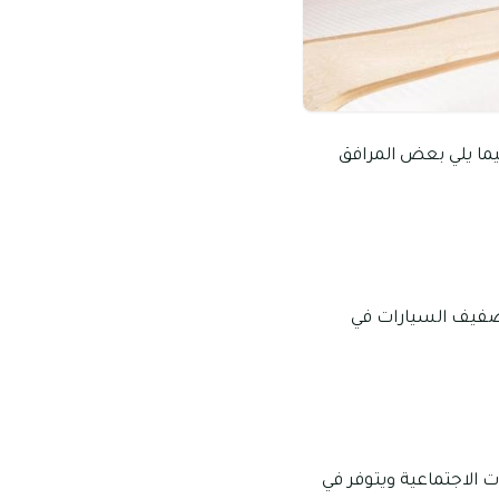
يما يلي بعض المرافق
لجميع النزلاء والزوار، بالإضافة إلى إمكانية estأو خيار تصفيف السيارات في
 الاجتماعية ويتوفر في