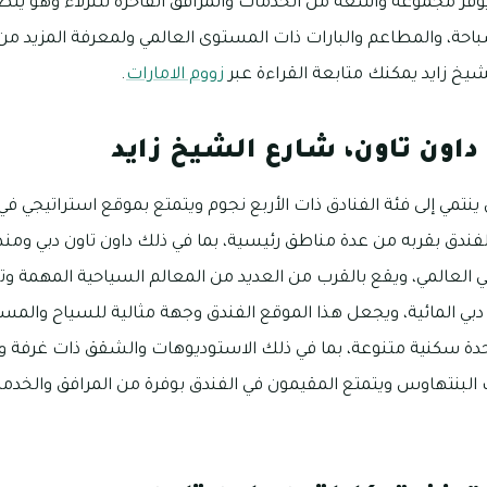
ويوفر مجموعة واسعة من الخدمات والمرافق الفاخرة للنزلاء وهو يت
لسباحة، والمطاعم والبارات ذات المستوى العالمي ولمعرفة المزيد 
لشيخ زايد يمكنك متابعة القراءة عبر
زووم الامارات
.
داون تاون، شارع الشيخ زايد
 ينتمي إلى فئة الفنادق ذات الأربع نجوم ويتمتع بموقع استراتيجي ف
الفندق بقربه من عدة مناطق رئيسية، بما في ذلك داون تاون دبي ومن
ي العالمي، ويقع بالقرب من العديد من المعالم السياحية المهمة و
 دبي المائية، ويجعل هذا الموقع الفندق وجهة مثالية للسياح والمس
طابقًا ويضم 357 وحدة سكنية متنوعة، بما في ذلك الاستوديوهات والشقق ذات غ
البنتهاوس ويتمتع المقيمون في الفندق بوفرة من المرافق والخدم