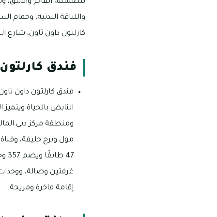
بتصميمه الفاخر والأنيق، 
واللياقة البدنية، وحمام ا
كارلتون داون تاون، شارع ا
فندق كارلتون 
فندق كارلتون داون تاون
النابض بالحياة ويتميز 
ومنطقة مركز دبي المال
مول وبرج خليفة، وقناة
47 
غرفتين وصالة، ووحدات 
إقامة فاخرة ومريحة.