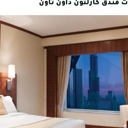
 فندق كارلتون داون تاون