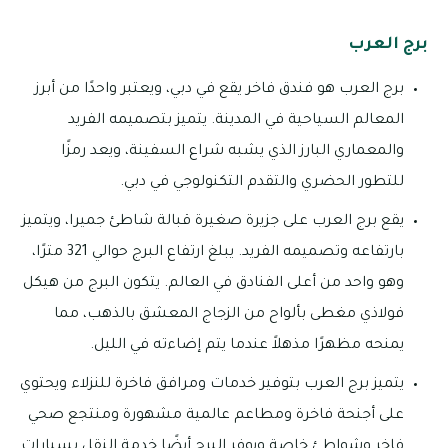
برج العرب
برج العرب هو فندق فاخر يقع في دبي، ويعتبر واحدًا من أبرز
المعالم السياحية في المدينة. يتميز بتصميمه الفريد
والمعماري البارز الذي يشبه شراع السفينة، ويعد رمزًا
للتطور الحضري والتقدم التكنولوجي في دبي.
يقع برج العرب على جزيرة صغيرة قبالة شاطئ جميرا، ويتميز
بارتفاعه وتصميمه الفريد. يبلغ ارتفاع البرج حوالي 321 مترًا،
وهو واحد من أعلى الفنادق في العالم. يتكون البرج من هيكل
فولاذي مغطى بألواح من الزجاج المعشق بالذهب، مما
يمنحه مظهرًا مذهلاً عندما يتم إضاءته في الليل.
يتميز برج العرب بتوفير خدمات ومرافق فاخرة للنزلاء ويحتوي
على أجنحة فاخرة ومطاعم عالمية مشهورة ومنتجع صحي
فاخر وشواطئ خاصة ويوفر البرج أيضًا خدمة النقل بسيارات