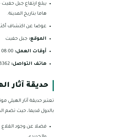
هاما بتاريخ المدينة.
عوضا عن اكتشاف أكثر من 500 مدفن اثري يعود تاريخها الي ما يزيد عن 5000 سن
الموقع:
جبل حفيت
أوقات العمل:
08:00 صباحًا – 06:00 مساءً على مدار أيام الأسبوع.
هاتف التواصل:
8362 711 03.
حديقة آثار اله
تعتبر حديقة آثار الهيلي مو
بالدول قديما، حيث تضم الكث
فضلا عن وجود القلاع وا
والحديدي.