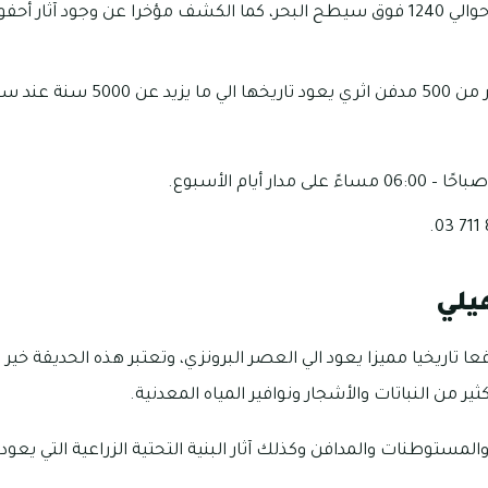
يبلغ ارتفاع جبل حفيت حوالي 1240 فوق سيطح البحر، كما الكشف مؤخرا عن وجود 
ة عند سفح الجبل.
يلي
قعا تاريخيا مميزا يعود الي العصر البرونزي، وتعتبر هذه الحديقة خير 
ير من النباتات والأشجار ونوافير المياه المعدنية.
لمستوطنات والمدافن وكذلك آثار البنية التحتية الزراعية التي يعود