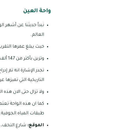
واحة العين
نبدأ حديثنا عن أشهر ال
العالم.
حيث يبلغ عمرها التقريبي حوالي 4 آلاف عام، وتمتد على مساحة
وتزين بأكثر من 147 ألف شجرة نخيل وأنواع أخرى من الأشجار والنباتات، كالبرتقال والموز والمانجو.
تجدر الإشارة انه تم إد
التاريخية التي تميزها 
ولا تزال حتى الان هذه 
كما ان هذه الواحة تعتم
طبقات المياه الجوفية.
الموقع:
شارع التحف،