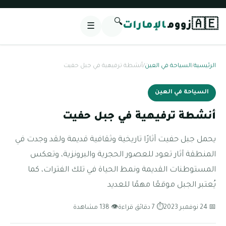
🔍
🇦🇪
زووم
الإمارات
☰
الرئيسية
/
السياحة في العين
/
أنشطة ترفيهية في جبل حفيت
السياحة في العين
أنشطة ترفيهية في جبل حفيت
يحمل جبل حفيت آثارًا تاريخية وثقافية قديمة ولقد وجدت في
المنطقة آثار تعود للعصور الحجرية والبرونزية، وتعكس
المستوطنات القديمة ونمط الحياة في تلك الفترات، كما
يُعتبر الجبل موقعًا مهمًا للعديد
📅 24 نوفمبر 2023
⏱ 7 دقائق قراءة
👁 138 مشاهدة