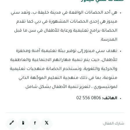
حضانة سني ميدوز
هي أحد الحضانات الواقعة في مدينة خليفة ب، وتعد سني
ميدوز هي إحدى الحضانات المشهورة في دبي كما تقدم
الحضانة برامج تعليمية ورعاية للأطفال في سن ما قبل
المدرسة.
تهدف سني ميدوز إلى توفير بيئة تعليمية آمنة ومحفزة
للأطفال، حيث يتم تنمية مهاراتهم الاجتماعية والعاطفية
والحركية واللغوية، وتستخدم الحضانة منهجيات تعليمية
متنوعة، بما في ذلك منهجية التعليم الموجّهة الذاتي
لمونتيسوري ، لتعزيز تنمية الأطفال بشكل شامل.
الهاتف:
0806 556 02
🔗
📱
f
𝕏
شارك المقال: