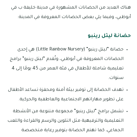
هناك العديد من الحضانات المشهورة في مدينة خليفة ب في
أبوظبي، وفيما يلي بعض الحضانات المعروفة في المدينة:
حضانة ليتل رينبو
حضانة “ليتل رينبو” (Little Rainbow Nursery) هي إحدى
الحضانات المعروفة في أبوظبي، وتُقدم “ليتل رينبو” برامج
تعليمية شاملة للأطفال في فئة العمر من 45 يومًا إلى 4
سنوات.
تهدف الحضانة إلى توفير بيئة آمنة ومحفزة تساعد الأطفال
على تطوير مهاراتهم الاجتماعية والعاطفية والحركية.
تشمل برامج “ليتل رينبو” مجموعة متنوعة من الأنشطة
التعليمية والترفيهية مثل التلوين والرسم والقراءة واللعب
الجماعي، كما تهتم الحضانة بتوفير رعاية متخصصة