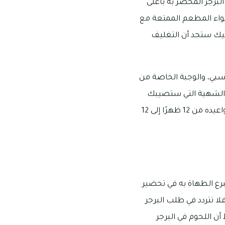
لبرجر المحضر به بأعلى
جواء المطعم الممتعة مع
ليك ستجد أن التغليف
يسبي، والوجبة الخاصة من
 والشهية التي ستصيبك
الحيرة في الاختيار من بينها، مع العلم أنه يتواجد بالمنطقة الصناعية في تجارية مويلح، وتبدأ مواعيده من 12 ظهرًا إلى 12
برع الطهاة به في تحضير
لا تتردد في طلب البرجر
أن اللحوم في البرجر