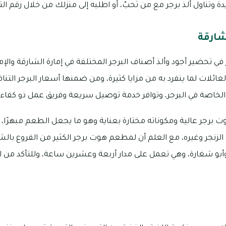
اول ألذ برجر مع من تُحبّ، أو اطلبه إلى منزلك من خلال رقم التواصل: 002
شارقة
ي تحضير أجود وألذ أصناف البرجر المختلفة في إمارة الشارقة والإم
عائلات لما ينفرد به من مزايا كثيرة، ومن ضمنها أسعار البرجر التنا
خاصة في البرجر، وتوافر خدمة توصيل سريعة وفريق عمل ذو كفاءة
جر عالية ومكوناته مختارة بعناية وهو ما يجعل الطعم مبهرًا، ومن
وأبو شغارة، وهي تعمل على مدار أربعة وعشرين ساعة، وللتأكد من ا