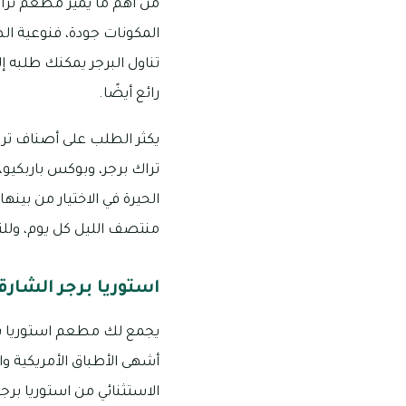
من أهم ما يميز مطعم تراك
المكونات جودة، فنوعية ال
تناول البرجر يمكنك طلبه 
رائع أيضًا.
يكثر الطلب على أصناف تراك
تراك برجر، وبوكس باربكيو
منتصف الليل كل يوم، وللتواصل: 397
استوريا برجر الشارق
يجمع لك مطعم استوريا برج
أشهى الأطباق الأمريكية وا
الاستثنائي من استوريا برج