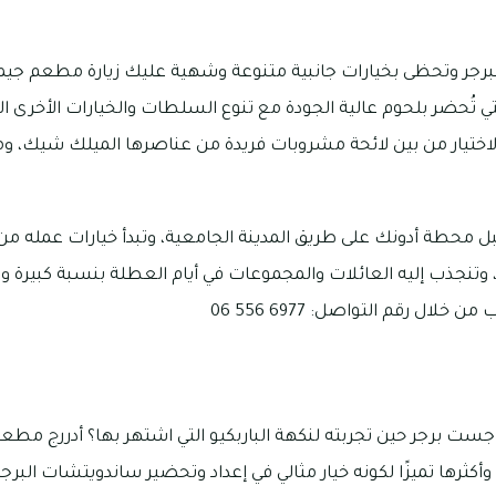
رجر وتحظى بخيارات جانبية متنوعة وشهية عليك زيارة مطعم جيمي
تي تُحضر بلحوم عالية الجودة مع تنوع السلطات والخيارات الأخرى 
الاختيار من بين لائحة مشروبات فريدة من عناصرها الميلك شيك، وم
تنجذب إليه العائلات والمجموعات في أيام العطلة بنسبة كبيرة ويزداد
 خلال رقم التواصل: 6977 556 06
ست برجر حين تجربته لنكهة الباربكيو التي اشتهر بها؟ أدررج 
أكثرها تميزًا لكونه خيار مثالي في إعداد وتحضير ساندويتشات البرجر