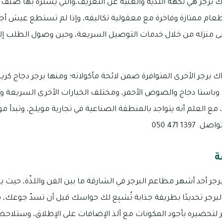
 برجر هي نكهة اللذية والغنية عن التعريف،والتي يشتره بها صنف ا
طعام ممتازة وفاخرة مع معقولية تكاليفه، وإذا لم تستطع عيش أ
إلى منزله من خلال خدمات التوصيل السريعة، وحين وصول الطلب إ
 برجر الأخرى المتوافرة ضمن لائحة مأكولاته؛ ومنها برجر دجاج كر
، وباستا دجاج والصوص الأحمر، ومختلف الخيارات الأخرى السريعة
1 471 050
ة
ر أحد أشهر مطاعم البرجر في الشارقة ما بين الفن واللذّة، حيث ي
لبرجر تحديدًا بطريقة جذابة تُشبِع لك حواسك قبل أن تسدّ جوعك، ف
ر لتحضيره بأجود المكونات مع ألذ الإضافات على الإطلاق، وستلاحظ 