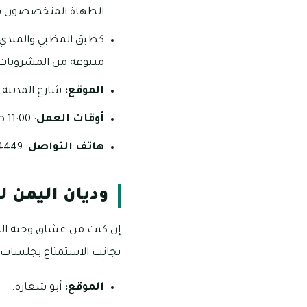
الطهاة المتخصصون بصن
كطبق المظبي والمندي و
متنوعة من المشروبات
الموقع:
شارع المدينة 
أوقات العمل
: 11:00 صباحاً – 11:30 مساءً على مدار أيام الأسبوع.
هاتف التواصل
: 54449 600 _ 2888 566 06.
وديان اليمن ل
إن كنت من عشاق وجبة الم
بجانب الاستمتاع بجلسات ا
الموقع:
أبو شغاره.