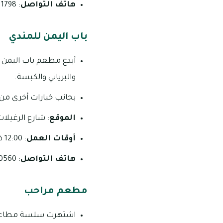
هاتف التواصل
: 1798 528 06.
باب اليمن للمندي
أبدع مطعم باب اليمن ف
والبرياني والكبسة.
بجانب خيارات أخرى من
الموقع
: شارع الرغيلات
أوقات العمل
: 12:00 ظهراً – 11:00 مساءً على مدار أيام الأسبوع.
هاتف التواصل
: 0560 237 09 _ 8025 367 055.
مطعم مراحب
اشتهرت سلسة مطاعم مر