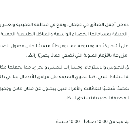
حدة من أجمل الحدائق في عجمان، وتقع في منطقة الحميدية وتعتب
يز الحديقة بمساحاتها الخضراء الواسعة والمناظر الطبيعية الجميلة.
على أشجار كثيفة ومتنوعة مما يوفر ظلًا منعشًا خلال فصول الصي
روعة بالأزهار الملونة التي تضفي جمالًا بصريًا رائعًا.
ق للجلوس والاسترخاء، ومسارات للمشي والجري، مما يجعلها مكانًا 
 النشاط البدني، كما تحتوي الحديقة على مرافق للأطفال بما في ذ
قصدًا شعبيًا للعائلات والأفراد الذين يبحثون عن مكان هادئ وجميل 
رة حديقة الحميدية تستحق النظر
احاً – 10:00 مساءً.