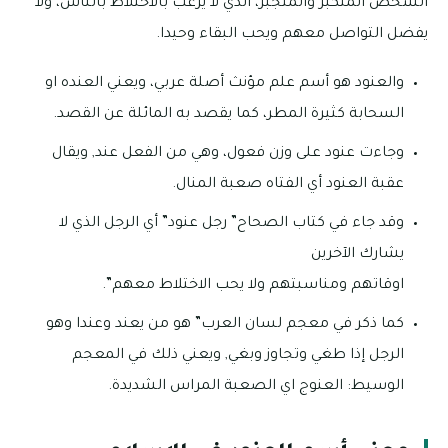
الشخص المتكبر والمتجبر، الذي لا يرغب بالاختلاط بالناس، ولا
يفضل التواصل معهم ويحب البقاء وحيدا.
والعنود هو أسم علم مؤنث أصلة عربي، ويعني العنده او
السحابة كثيرة المطر، كما يقصد به المائلة عن القصد.
وجاءت عنود على وزن فعول، وهي من الفعل عند, ويقال
عقبة العنود أي الفتاه صعبة المنال.
وقد جاء في كتاب الصحاح” رجل عنود” أي الرجل الذي لا
يشارك الآخرين
اوقاتهم ومناسبتهم ولا يحب الاختلاط معهم”.
كما ذكر في معجم لسان العرب” هو من يعند وعندا وهو
الرجل إذا طغي وتجاوز وبغي, ويعني ذلك في المعجم
الوسيط: العنوج اي الصعبة المراس الشديدة.