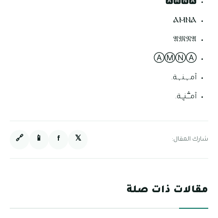
🅰🅼🅽🅰
ⲀⲘⲚⲀ
𝔄𝔐𝔑𝔄
ⒶⓂⓃⒶ
آمہنہة.
آمـْـْْـْنـِِـِـة.
🔗
📱
f
𝕏
شارك المقال:
مقالات ذات صلة