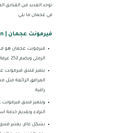
توجد العديد من الفنادق الع
في عجمان ما يلي:
فيرمونت عجمان | Fairmont Ajman
فيرمونت عجمان هو فندق
الرملي ويضم 252 غرفة وجناحاً فاخرة مجهزة بأحدث التقنيات والمرافق لتلبية احتياجات النزلاء.
يتميز فندق فيرمونت عجم
المرافق الرائعة مثل 
راقية.
ويتميز فندق فيرمونت ع
النزلاء وتقديم خدمة است
بشكل عام، يعتبر فندق ف