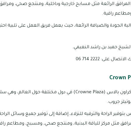
المرافق الرائعة مثل مسابح خارجية وداخلية، ومنتجع صحي، ومرافق
مطاعم راقية.
لية الجودة والضيافة الرائعة، حيث يعمل فريق العمل على تلبية احتي
لشيخ حميد بن راشد النعيمي.
ال على: 2222 714 06
يوجد العديد من فنادق كراون بالاس (Crowne Plaza) في دول مختلفة ح
وتيلز جروب.
 بتوفير الراحة والترفيه للنزلاء، إضافة إلى توفير جميع وسائل الراحة 
رافق مثل مركز للياقة البدنية، ومنتجع صحي، ومسبح، ومطاعم راق