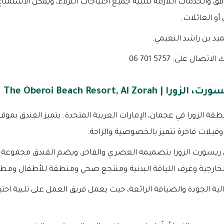
فق والخدمات اللازمة لتلبية جميع احتياجات النزلاء، ويمكن الاستمتاع
أو العائلات.
د بن راشد النعيمي.
ال على: 5757 701 06
The Oberoi Beach Resort, Al 
قة الزورا في عجمان، الإمارات العربية المتحدة. يتميز الفندق بموق
ش ريسورت الزورا بتصميمه العصري والفاخر، ويضم الفندق مجموعة
لخارجية وغرف اللياقة البدنية ومنتجع صحي ومنطقة للأطفال ومطا
لية الجودة والضيافة الرائعة، حيث يعمل فريق العمل على تلبية احتي