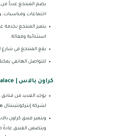
يضم المنتجع عدداً من 
اجتماعات ومناسبات، و
يتميز المنتجع بخدمة عا
استثنائية وفعالة.
يقع المنتجع في شارع ا
للتواصل الهاتفي يمكنك الاتص
كراون بالاس | Crown Palace
لشركة إنتركونتيننتال ه
ويتميز فندق كراون بالاس
ويتضمن الفندق عادةً م