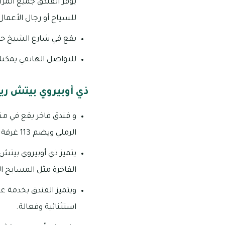
يوفر الفندق جميع المرا
للسياح أو رجال الأعمال 
يقع في شارع الشيخ حمي
للتواصل الهاتفي يمكنك الاتص
ذي أوبيروي بيتش ريسورت، الزورا | Zorah
و فندق فاخر يقع في منط
الرملي ويضم 113 غرفة وفيلات فاخرة تتميز بالخصوصية والراحة.
يتميز ذي أوبيروي بيت
الفاخرة مثل المسابح ا
ويتميز الفندق بخدمة عا
استثنائية وفعالة.