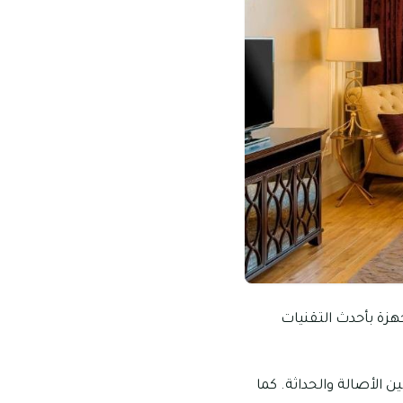
ضم 205 غرفة وجناحاً فاخرة مجهزة بأحدث التقنيات
 الأصالة والحداثة. كما