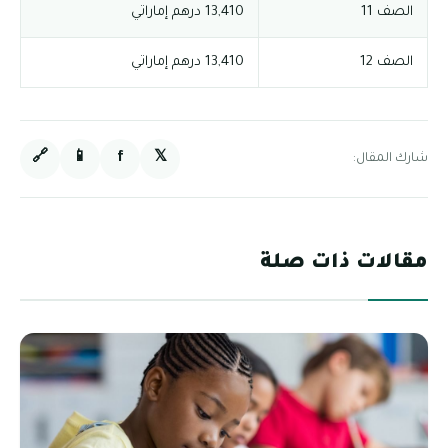
الصف 11
13,410 درهم إماراتي
الصف 12
13,410 درهم إماراتي
🔗
📱
f
𝕏
شارك المقال:
مقالات ذات صلة