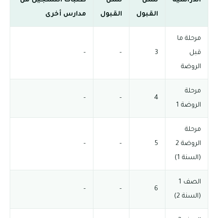
الدراسية
لسن
لسن
طلبات التسجيل من
القبول
القبول
مدارس أخرى
مرحلة ما
قبل
3
–
–
الروضة
مرحلة
–
–
4
الروضة 1
مرحلة
الروضة 2
5
–
–
(السنة 1)
الصف 1
–
–
6
(السنة 2)