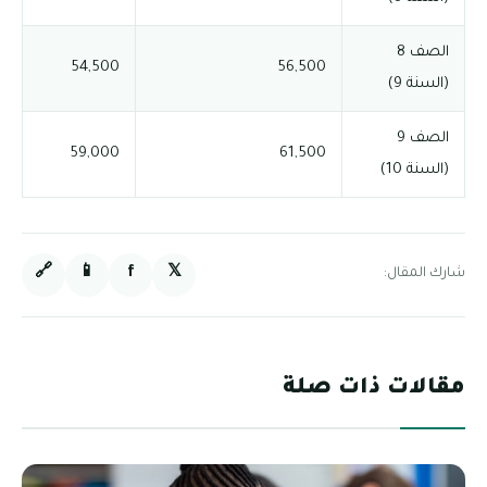
الصف 8
54,500
56,500
(السنة 9)
الصف 9
59,000
61,500
(السنة 10)
🔗
📱
f
𝕏
شارك المقال:
مقالات ذات صلة