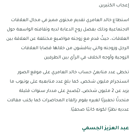
إعجاب الكثيرين.
استطاع خالد العامري تقديم محتوى مميز في مجال العلاقات
الاجتماعية وذلك بفضل روح الدعابة لديه وثقافته الواسعة حول
العلاقات، حيثُ قدم مع زوجته مواضيع مختلفة عن العلاقة بين
الرجل وزوجته والتي يناقشون من خلالها قضايا العلاقات
الزوجية وأوجه الخلاف في الرأي بين الطرفين
تخطى عدد متابعيّ حساب خالد العامري على موقع الصور
انستجرام مليون شخص، كما بلغ عدد متابعيه على يوتيوب ما
يزيد عن 2 مليون شخص، ليُصبح على مددار سنوات قليلة
متحدثًا تحفيزيًا لغيره يقوم بإلقاء المحاضرات كما يكتب مقالات
عدديه نظرًا لكونه كاتبًا صحفيًا.
عبد العزيز الجسمي