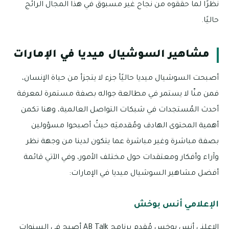
نظرًا لما حققوه من نجاح غير مسبوق في هذا المجال الرائج
حاليًا.
مشاهير السوشيال ميديا في الإمارات
أصبحت السوشيال ميديا حاليًأ جزء لا يتجزأ من حياة الإنسان،
فمن منّا لا يستمر في مطالعة جواله بصفة مستمرة لمعرفة
أحدث المُستجدات في شبكات التواصل العالمية، وهنا تكمن
أهمية المحتوى الهادف ومُقدميَه حيثُ أصبحوا مسؤولين
بصفة مباشرة وغير مباشرة عما يتكون لدينا من وجهة نظر
وآراء وأفكار ومعتقدات حول مختلف الأمور، وفي الآتي قائمة
أفضل مشاهير السوشيال ميديا في الإمارات:
الإعلامي أنس بوخش
الإعلني أنس بوخس مُقدم برنامج AB Talk أصبح في السنوات