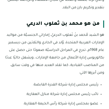
والذي ترك بصمةً واضحةً في مجال الاقتصاد والرياضة ليحظى
بتقدير وتكريم بارز من البلاد.
من هو محمد بن ثعلوب الدرعي
هو السَيد مُحمد بنْ ثَعلوب الدرعيّ، إماراتي الجنسيّة من مواليد
الإمارات العربية المتحدة، وُلد في الحادي والثلاثين من ديسمبر
عام 1968م، تدرج في المراحل الدراسيّة صعودًا حتى حصل على
بكالوريوس إدارة الأعمال من جامعة الإمارات، ويشغل حاليًا عددًا
من المناصب القيادية، كما تقلد العديد منها في وقت سابق،
ومن أبرزها الآتي:
رئيس مجلس إدارة شركة القدرة القابضة.
نائب رئيس مجلس إدارة شركة منازل العقارية.
عضو بمجلس إدارة شركة رأس الخيمة العقارية.