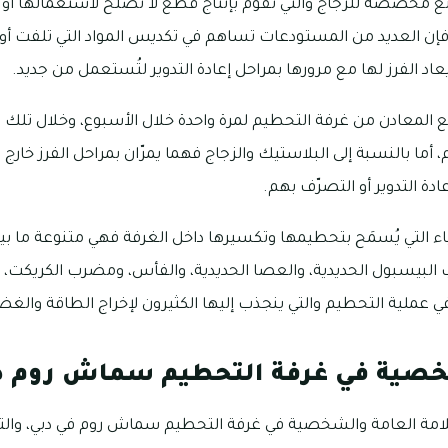
ع مخصصة للزجاج والتي تقوم بإنتاج قطع لا تصلح لاستعمالها أو بي
ة فإن العديد من المستودعات تساهم في تكديس المواد التي تلفت أو 
 يعاد الفرز لها مع مرورها بمراحل إعادة التدوير لتُستعمل من جديد.
معادن من غرفة التحطيم لمرة واحدة خلال الأسبوع، وخلال تلك ا
 أما بالنسبة إلى البلاستيك والزجاج فهما يمرّان بمراحل الفرز خارج 
 التدوير أو التصرّف بهم.
ياء التي يُسمَح بتحطيمها وتكسيرها داخل الغرفة فهي متنوعة ما ب
 البيسبول الحديدية، والعصا الحديدية، والفأس، ومضرب الكريكت، و
ي عملية التحطيم والتي ينجذب إليها الكثيرون لإخراج الطاقة والغ
خصية في غرفة التحطيم سماش روم د
مة العامة والشخصية في غرفة التحطيم سماش روم في دبي، والت