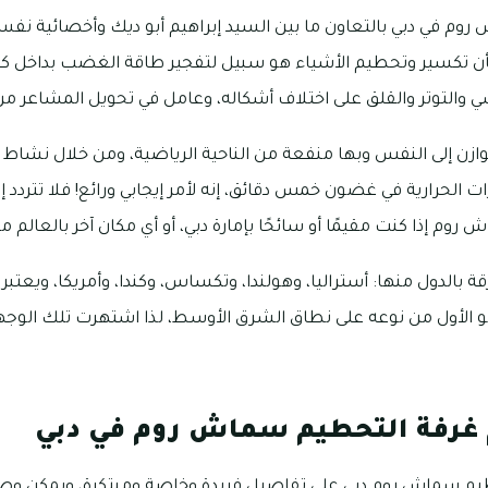
 في دبي بالتعاون ما بين السيد إبراهيم أبو ديك وأخصائية نفس
بأن تكسير وتحطيم الأشياء هو سبيل لتفجير طاقة الغضب بداخل
والتوتر والقلق على اختلاف أشكاله، وعامل في تحويل المشاعر من س
وازن إلى النفس وبها منفعة من الناحية الرياضية، ومن خلال نشاط 
 الحرارية في غضون خمس دقائق، إنه لأمر إيجابي ورائع! فلا تتردد 
 روم إذا كنت مقيمًا أو سائحًا بإمارة دبي، أو أي مكان آخر بالعالم م
 بالدول منها: أستراليا، وهولندا، وتكساس، وكندا، وأمريكا، ويعتبر ف
هو الأول من نوعه على نطاق الشرق الأوسط، لذا اشتهرت تلك الوجهة
رفة التحطيم سماش روم في دبي
يم سماش روم دبي على تفاصيل فريدة وخاصة ومبتكرة، ويمكن وص