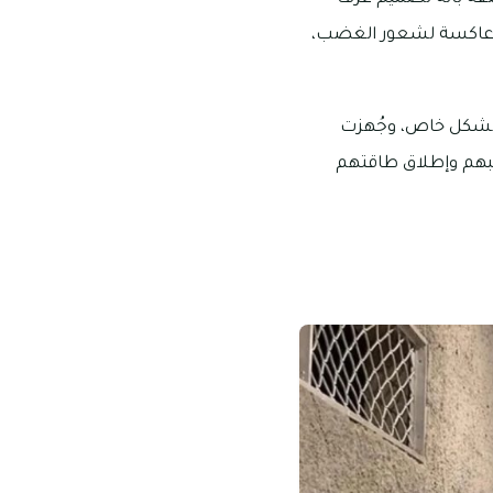
وم عاكسة لشعور الغضب،
 بشكل خاص، وجُهزت
ضبهم وإطلاق طاقتهم